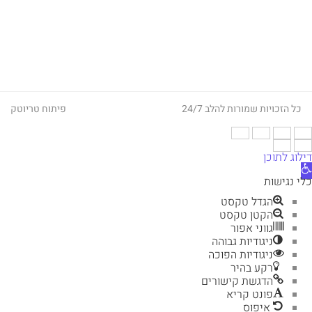
כל הזכויות שמורות להלב 24/7
פיתוח
טריוטק
דילוג לתוכן
תח
רגל
כלי נגישות
גישות
הגדל טקסט
הקטן טקסט
גווני אפור
ניגודיות גבוהה
ניגודיות הפוכה
רקע בהיר
הדגשת קישורים
פונט קריא
איפוס